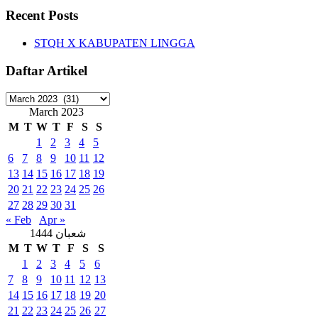
Recent Posts
STQH X KABUPATEN LINGGA
Daftar Artikel
Daftar
Artikel
March 2023
M
T
W
T
F
S
S
1
2
3
4
5
6
7
8
9
10
11
12
13
14
15
16
17
18
19
20
21
22
23
24
25
26
27
28
29
30
31
« Feb
Apr »
شعبان 1444
M
T
W
T
F
S
S
1
2
3
4
5
6
7
8
9
10
11
12
13
14
15
16
17
18
19
20
21
22
23
24
25
26
27