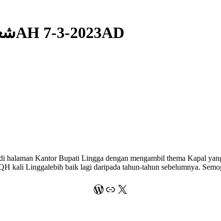
Tue 15 شعبان 1444AH 7-3-2023AD
di halaman Kantor Bupati Lingga dengan mengambil thema Kapal yang 
QH kali Linggalebih baik lagi daripada tahun-tahun sebelumnya. Se
WordPress
Link
X