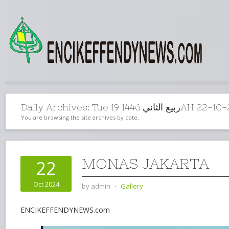
Daily Archives:
Tue 19 بيع الثاني 1446
You are browsing the site archives by date.
MONAS JAKARTA
22
Oct 2024
by
admin
⋅
Gallery
ENCIKEFFENDYNEWS.com