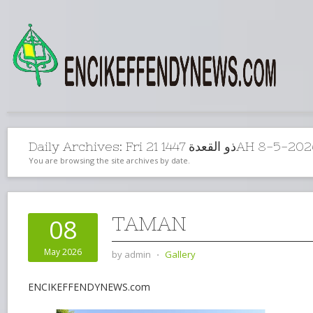
Daily Archives:
Fri 21 ذو القعدة 1447AH 8
You are browsing the site archives by date.
TAMAN
08
May 2026
by
admin
⋅
Gallery
ENCIKEFFENDYNEWS.com