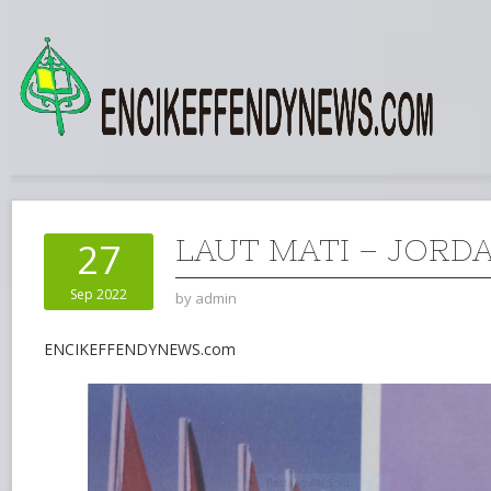
LAUT MATI – JORD
27
Sep 2022
by
admin
ENCIKEFFENDYNEWS.com