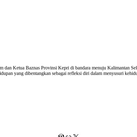
 dan Ketua Baznas Provinsi Kepri di bandara menuju Kalimantan Se
idupan yang dibentangkan sebagai refleksi diri dalam menyusuri kehidu
WordPress
Link
X