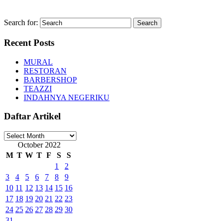
Search for:
Recent Posts
MURAL
RESTORAN
BARBERSHOP
TEAZZI
INDAHNYA NEGERIKU
Daftar Artikel
Daftar
Artikel
October 2022
M
T
W
T
F
S
S
1
2
3
4
5
6
7
8
9
10
11
12
13
14
15
16
17
18
19
20
21
22
23
24
25
26
27
28
29
30
31