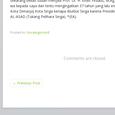
sekarang beliau sudah menjadi Prof. Dr. H. Endis Firdaus, M.Ag. 
wa kepada saya dan tentu mengingatkan 37 tahun yang lalu ent
Kota Dimasyq Kota Singa kenapa disebut Singa karena Presid
AL-ASAD (Tukang Pelihara Singa). *(EA).
Posted in:
Uncategorized
Comments are closed.
←
Previous Post