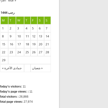
« Jan
Mar »
رجب 1444
M
T
W
T
F
S
S
1
2
3
4
5
6
7
8
9
10
11
12
13
14
15
16
17
18
19
20
21
22
23
24
25
26
27
28
29
شعبان »
« جمادى الآخرة
Today's visitors:
11
Today's page views: :
11
Total visitors :
26,866
Total page views:
27,974