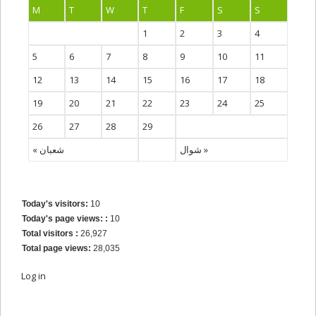
M
T
W
T
F
S
S
1
2
3
4
5
6
7
8
9
10
11
12
13
14
15
16
17
18
19
20
21
22
23
24
25
26
27
28
29
شوال »
« شعبان
Today's visitors:
10
Today's page views: :
10
Total visitors :
26,927
Total page views:
28,035
Log in