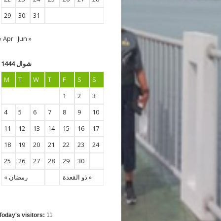
29
30
31
« Apr
Jun »
شوال 1444
M
T
W
T
F
S
S
1
2
3
4
5
6
7
8
9
10
11
12
13
14
15
16
17
18
19
20
21
22
23
24
25
26
27
28
29
30
ذو القعدة »
« رمضان
Today's visitors:
11