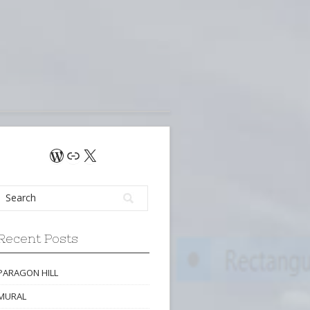
WordPress
Link
X
Recent Posts
PARAGON HILL
MURAL