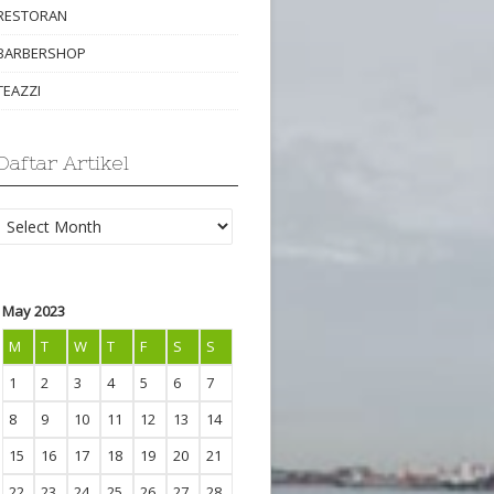
RESTORAN
BARBERSHOP
TEAZZI
Daftar Artikel
Daftar
Artikel
May 2023
M
T
W
T
F
S
S
1
2
3
4
5
6
7
8
9
10
11
12
13
14
15
16
17
18
19
20
21
22
23
24
25
26
27
28