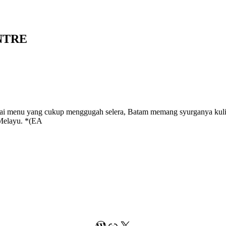
NTRE
ai menu yang cukup menggugah selera, Batam memang syurganya kulin
 Melayu. *(EA
WordPress
Link
X