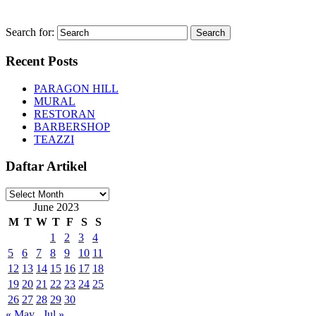
Search for:
Recent Posts
PARAGON HILL
MURAL
RESTORAN
BARBERSHOP
TEAZZI
Daftar Artikel
Daftar
Artikel
June 2023
M
T
W
T
F
S
S
1
2
3
4
5
6
7
8
9
10
11
12
13
14
15
16
17
18
19
20
21
22
23
24
25
26
27
28
29
30
« May
Jul »