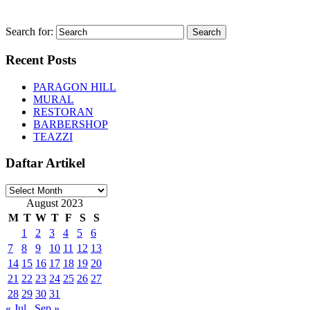
Search for:
Recent Posts
PARAGON HILL
MURAL
RESTORAN
BARBERSHOP
TEAZZI
Daftar Artikel
Daftar
Artikel
August 2023
M
T
W
T
F
S
S
1
2
3
4
5
6
7
8
9
10
11
12
13
14
15
16
17
18
19
20
21
22
23
24
25
26
27
28
29
30
31
« Jul
Sep »