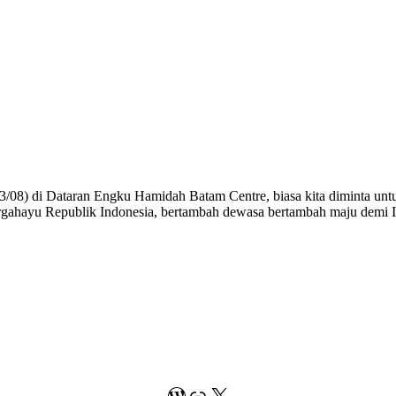
8) di Dataran Engku Hamidah Batam Centre, biasa kita diminta untuk 
gahayu Republik Indonesia, bertambah dewasa bertambah maju demi I
WordPress
Link
X