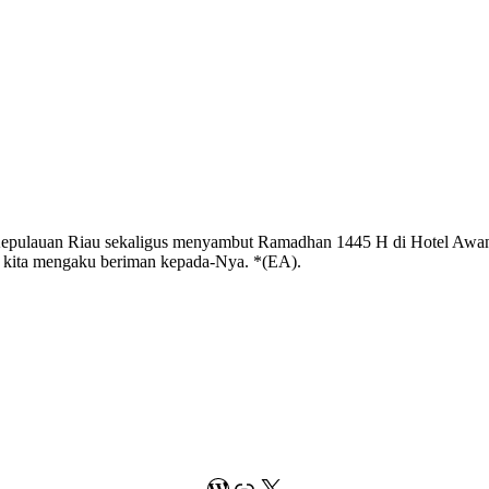
epulauan Riau sekaligus menyambut Ramadhan 1445 H di Hotel Awanda
kita mengaku beriman kepada-Nya. *(EA).
WordPress
Link
X