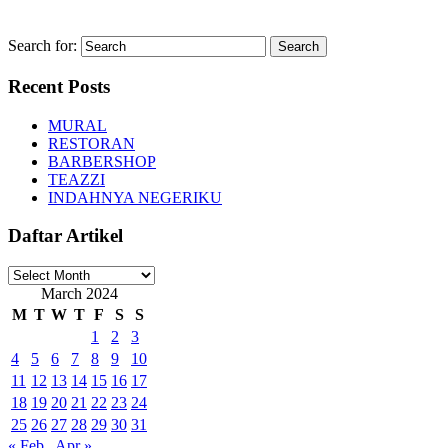
Search for:
Recent Posts
MURAL
RESTORAN
BARBERSHOP
TEAZZI
INDAHNYA NEGERIKU
Daftar Artikel
Daftar
Artikel
March 2024
M
T
W
T
F
S
S
1
2
3
4
5
6
7
8
9
10
11
12
13
14
15
16
17
18
19
20
21
22
23
24
25
26
27
28
29
30
31
« Feb
Apr »