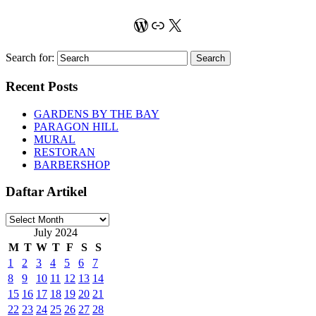
WordPress
Link
X
Search for:
Recent Posts
GARDENS BY THE BAY
PARAGON HILL
MURAL
RESTORAN
BARBERSHOP
Daftar Artikel
Daftar
Artikel
July 2024
M
T
W
T
F
S
S
1
2
3
4
5
6
7
8
9
10
11
12
13
14
15
16
17
18
19
20
21
22
23
24
25
26
27
28