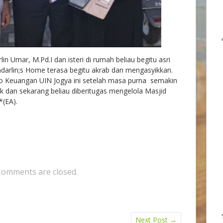
in Umar, M.Pd.I dan isteri di rumah beliau begitu asri
arlin;s Home terasa begitu akrab dan mengasyikkan.
ro Keuangan UIN Jogya ini setelah masa purna semakin
gik dan sekarang beliau diberitugas mengelola Masjid
*(EA).
Comments are closed.
Next Post
→