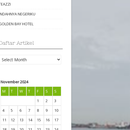
TEAZZI
INDAHNYA NEGERIKU
GOLDEN BAY HOTEL
Daftar Artikel
Daftar
Artikel
November 2024
M
T
W
T
F
S
S
1
2
3
4
5
6
7
8
9
10
11
12
13
14
15
16
17
18
19
20
21
22
23
24