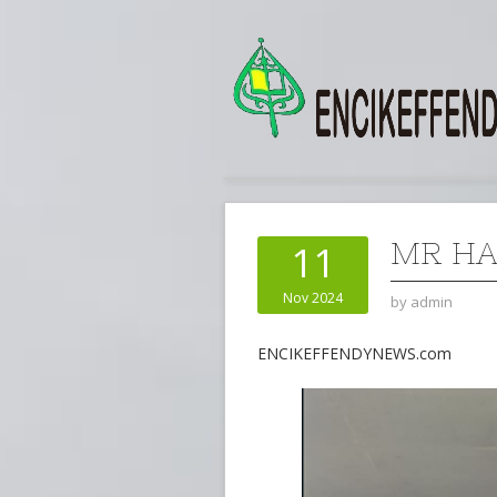
MR HA
11
Nov 2024
by
admin
ENCIKEFFENDYNEWS.com