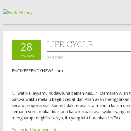
LIFE CYCLE
28
Feb 2025
by
admin
ENCIKEFFENDYNEWS.com
“… watilkal ayyamu nudawiluha bainan-nas….” Demikian Allah 
bahwa waktu melaju begitu cepat dan Allah akan menggilirkan
secara proporsional. Sudah tidak terasa kita menuju lansia d
kemarin sore, maka tidak ada kata kecuali rasa syukur yang m
mengharap maghfirah-Nya, itu yang kita harapkan ! *(EA).
Posted in:
Uncategorized