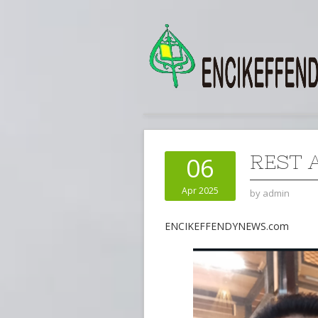
REST 
06
Apr 2025
by
admin
ENCIKEFFENDYNEWS.com