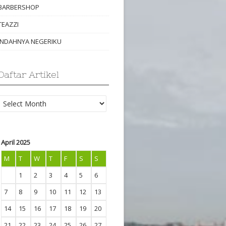
BARBERSHOP
TEAZZI
INDAHNYA NEGERIKU
Daftar Artikel
Daftar
Artikel
April 2025
M
T
W
T
F
S
S
1
2
3
4
5
6
7
8
9
10
11
12
13
14
15
16
17
18
19
20
21
22
23
24
25
26
27