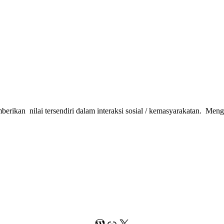
mberikan nilai tersendiri dalam interaksi sosial / kemasyarakatan. M
WordPress
Link
X