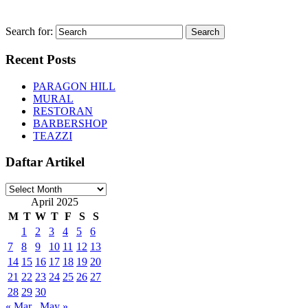
Search for:
Recent Posts
PARAGON HILL
MURAL
RESTORAN
BARBERSHOP
TEAZZI
Daftar Artikel
Daftar
Artikel
April 2025
M
T
W
T
F
S
S
1
2
3
4
5
6
7
8
9
10
11
12
13
14
15
16
17
18
19
20
21
22
23
24
25
26
27
28
29
30
« Mar
May »