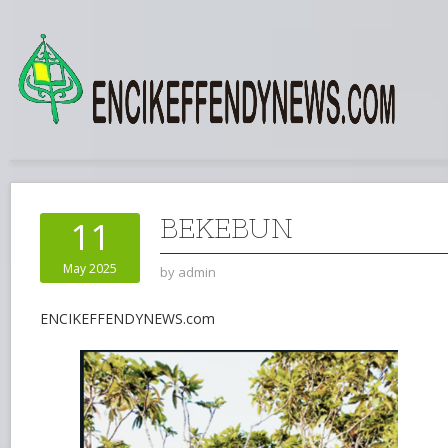
BEKEBUN
11
May 2025
by
admin
ENCIKEFFENDYNEWS.com