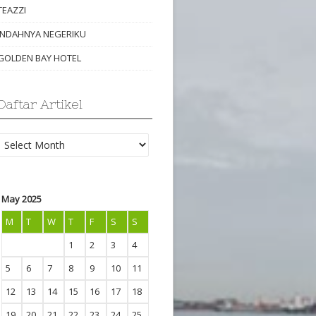
TEAZZI
INDAHNYA NEGERIKU
GOLDEN BAY HOTEL
Daftar Artikel
Daftar
Artikel
May 2025
M
T
W
T
F
S
S
1
2
3
4
5
6
7
8
9
10
11
12
13
14
15
16
17
18
19
20
21
22
23
24
25