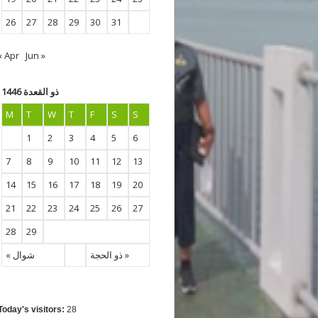
26
27
28
29
30
31
« Apr
Jun »
ذو القعدة 1446
M
T
W
T
F
S
S
1
2
3
4
5
6
7
8
9
10
11
12
13
14
15
16
17
18
19
20
21
22
23
24
25
26
27
28
29
ذو الحجة »
« شوال
Today's visitors:
28