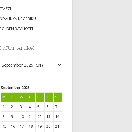
TEAZZI
INDAHNYA NEGERIKU
GOLDEN BAY HOTEL
Daftar Artikel
Daftar
Artikel
September 2025
M
T
W
T
F
S
S
1
2
3
4
5
6
7
8
9
10
11
12
13
14
15
16
17
18
19
20
21