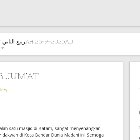
Fri 4 ربيع الثاني 1447AH 26-9-2025AD
te.
B JUM’AT
lery
 salah satu masjid di Batam, sangat menyenangkan
iar dakwah di Kota Bandar Dunia Madani ini. Semoga