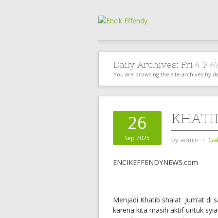
Daily Archives:
You are browsing the site archives by da
KHATI
26
Sep 2025
by
admin
⋅
Gal
ENCIKEFFENDYNEWS.com
Menjadi Khatib shalat Jum’at di
karena kita masih aktif untuk sy