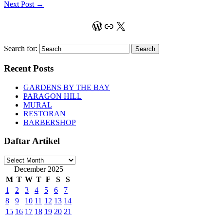
Next Post
→
WordPress
Link
X
Search for:
Recent Posts
GARDENS BY THE BAY
PARAGON HILL
MURAL
RESTORAN
BARBERSHOP
Daftar Artikel
Daftar
Artikel
December 2025
M
T
W
T
F
S
S
1
2
3
4
5
6
7
8
9
10
11
12
13
14
15
16
17
18
19
20
21