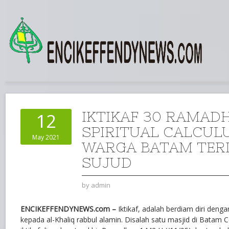
IKTIKAF 30 RAMAD
12
SPIRITUAL CALCUL
May 2021
WARGA BATAM TER
SUJUD
by
admin
ENCIKEFFENDYNEWS.com –
Iktikaf, adalah berdiam diri deng
kepada al-Khaliq rabbul alamin. Disalah satu masjid di Batam 