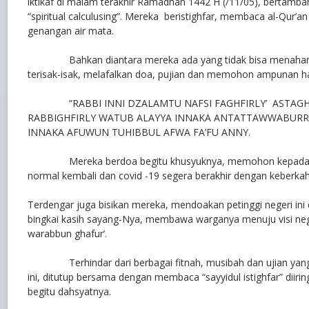
iktikaf di malam terakhir Ramadhan 1442 H (/11/05), bertamba
“spiritual calculusing”. Mereka beristighfar, membaca al-Qur’
genangan air mata.
Bahkan diantara mereka ada yang tidak bisa menahan di
terisak-isak, melafalkan doa, pujian dan memohon ampunan 
“RABBI INNI DZALAMTU NAFSI FAGHFIRLY’ ASTAGHF
RABBIGHFIRLY WATUB ALAYYA INNAKA ANTATTAWWABUR
INNAKA AFUWUN TUHIBBUL AFWA FA’FU ANNY.
Mereka berdoa begitu khusyuknya, memohon kepada Alla
normal kembali dan covid -19 segera berakhir dengan keberk
Terdengar juga bisikan mereka, mendoakan petinggi negeri in
bingkai kasih sayang-Nya, membawa warganya menuju visi nege
warabbun ghafur’.
Terhindar dari berbagai fitnah, musibah dan ujian yang
ini, ditutup bersama dengan membaca “sayyidul istighfar” diirin
begitu dahsyatnya.