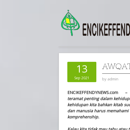
AWQAT
13
Sep 2021
by
admin
ENCIKEFFENDYNEWS.com
teramat penting dalam kehidup
kehidupan kita bahkan kitab su
dan manusia harus memahami en
komprehenship.
Kalau kita tidak mau tahu atau 