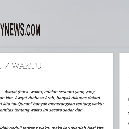
 / WAKTU
 –
Awqat (baca: waktu) adalah sesuatu yang yang
an kita. Awqat /bahasa Arab, banyak dikupas dalam
ci kita “al-Qur’an” banyak menerangkan tentang waktu
titas tentang waktu ini secara sadar dan
tidak peduli tentang waktu maka kerugianlah bagi kita,