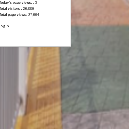
Today's page views: :
3
Total visitors :
26,886
Total page views:
27,994
Log in