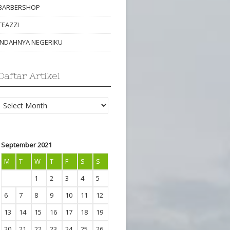
BARBERSHOP
TEAZZI
INDAHNYA NEGERIKU
Daftar Artikel
Daftar
Artikel
September 2021
M
T
W
T
F
S
S
1
2
3
4
5
6
7
8
9
10
11
12
13
14
15
16
17
18
19
20
21
22
23
24
25
26