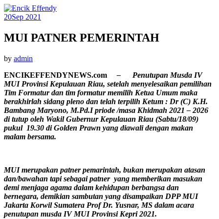
20
Sep 2021
MUI PATNER PEMERINTAH
by
admin
ENCIKEFFENDYNEWS.com
– Penutupan Musda IV
MUI Provinsi Kepulauan Riau, setelah menyelesaikan pemilihan
Tim Formatur dan tim formatur memilih Ketua Umum maka
berakhirlah sidang pleno dan telah terpilih Ketum : Dr (C) K.H.
Bambang Maryono, M.Pd.I priode /masa Khidmah 2021 – 2026
di tutup oleh Wakil Gubernur Kepulauan Riau (Sabtu/18/09)
pukul 19.30 di Golden Prawn yang diawali dengan makan
malam bersama.
MUI merupakan patner pemarintah, bukan merupakan atasan
dan/bawahan tapi sebagai patner yang memberikan masukan
demi menjaga agama dalam kehidupan berbangsa dan
bernegara, demikian sambutan yang disampaikan DPP MUI
Jakarta Korwil Sumatera Prof Dr. Yusnar, MS dalam acara
penutupan musda IV MUI Provinsi Kepri 2021.