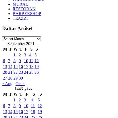
MURAL
RESTORAN
BARBERSHOP
TEAZZI
Daftar Artikel
Daftar
Artikel
September 2021
M
T
W
T
F
S
S
1
2
3
4
5
6
7
8
9
10
11
12
13
14
15
16
17
18
19
20
21
22
23
24
25
26
27
28
29
30
« Aug
Oct »
صفر 1443
M
T
W
T
F
S
S
1
2
3
4
5
6
7
8
9
10
11
12
13
14
15
16
17
18
19
20
21
22
23
24
25
26