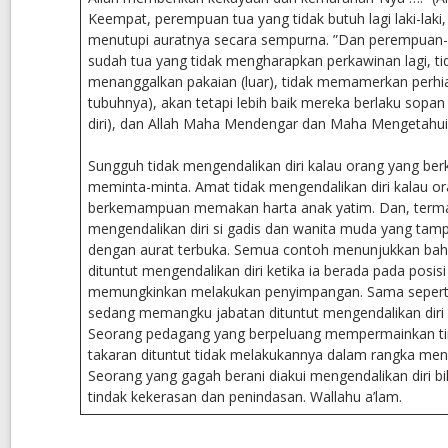
Keempat, perempuan tua yang tidak butuh lagi laki-lak
menutupi auratnya secara sempurna. ”Dan perempuan
sudah tua yang tidak mengharapkan perkawinan lagi, ti
menanggalkan pakaian (luar), tidak memamerkan perhi
tubuhnya), akan tetapi lebih baik mereka berlaku sopa
diri), dan Allah Maha Mendengar dan Maha Mengetahui.
Sungguh tidak mengendalikan diri kalau orang yang be
meminta-minta. Amat tidak mengendalikan diri kalau o
berkemampuan memakan harta anak yatim. Dan, terma
mengendalikan diri si gadis dan wanita muda yang tam
dengan aurat terbuka. Semua contoh menunjukkan ba
dituntut mengendalikan diri ketika ia berada pada posis
memungkinkan melakukan penyimpangan. Sama sepert
sedang memangku jabatan dituntut mengendalikan diri a
Seorang pedagang yang berpeluang mempermainkan t
takaran dituntut tidak melakukannya dalam rangka meng
Seorang yang gagah berani diakui mengendalikan diri bi
tindak kekerasan dan penindasan. Wallahu a’lam.