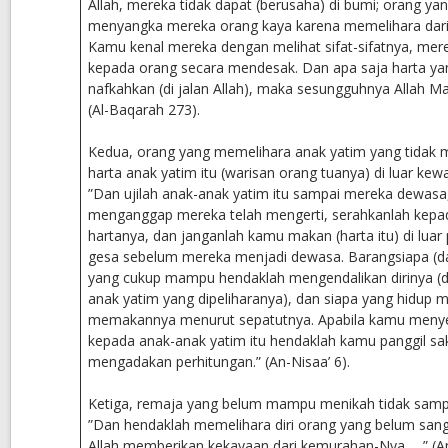
Allah, mereka tidak dapat (berusaha) di bumi; orang yan
menyangka mereka orang kaya karena memelihara dari
Kamu kenal mereka dengan melihat sifat-sifatnya, mer
kepada orang secara mendesak. Dan apa saja harta ya
nafkahkan (di jalan Allah), maka sesungguhnya Allah M
(Al-Baqarah 273).
Kedua, orang yang memelihara anak yatim yang tidak 
harta anak yatim itu (warisan orang tuanya) di luar kew
”Dan ujilah anak-anak yatim itu sampai mereka dewasa
menganggap mereka telah mengerti, serahkanlah kep
hartanya, dan janganlah kamu makan (harta itu) di luar
gesa sebelum mereka menjadi dewasa. Barangsiapa (dar
yang cukup mampu hendaklah mengendalikan dirinya (
anak yatim yang dipeliharanya), dan siapa yang hidup m
memakannya menurut sepatutnya. Apabila kamu menye
kepada anak-anak yatim itu hendaklah kamu panggil sak
mengadakan perhitungan.” (An-Nisaa’ 6).
Ketiga, remaja yang belum mampu menikah tidak sam
”Dan hendaklah memelihara diri orang yang belum san
Allah memberikan kekayaan dari kemurahan-Nya ….” (An