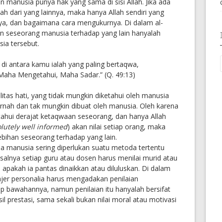
n manusia punya hak yang sama di sisi Allah. Jika ada
ah dari yang lainnya, maka hanya Allah sendiri yang
ya, dan bagaimana cara mengukurnya. Di dalam al-
an seseorang manusia terhadap yang lain hanyalah
ia tersebut.
di antara kamu ialah yang paling bertaqwa,
Maha Mengetahui, Maha Sadar.” (Q. 49:13)
tas hati, yang tidak mungkin diketahui oleh manusia
rnah dan tak mungkin dibuat oleh manusia. Oleh karena
ahui derajat ketaqwaan seseorang, dan hanya Allah
olutely well informed
) akan nilai setiap orang, maka
lebihan seseorang terhadap yang lain.
manusia sering diperlukan suatu metoda tertentu
salnya setiap guru atau dosen harus menilai murid atau
pakah ia pantas dinaikkan atau diluluskan. Di dalam
jer personalia harus mengadakan penilaian
ap bawahannya, namun penilaian itu hanyalah bersifat
hasil prestasi, sama sekali bukan nilai moral atau motivasi