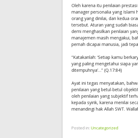
Oleh karena itu penilaian prestasi 
manager personalia yang Islami h
orang yang dinilai, dan kedua ora
tersebut. Aturan yang sudah bias
demi menghasilkan penilaian yan
manajemen masih mengakui, bahwa
pernah dicapai manusia, jadi tep
“Katakanlah: ‘Setiap kamu berka
yang paling mengetahui siapa ya
ditempuhnya’…” (Q.17:84)
Ayat ini tegas menyatakan, bahw
penilaian yang betul-betul objekti
oleh penilaian yang subjektif ter
kepada syirik, karena menilai sec
menandingi hak Allah SWT. Walla
Posted in:
Uncategorized