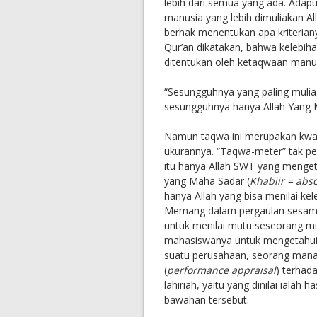
lebih dari semua yang ada. Adapu
manusia yang lebih dimuliakan All
berhak menentukan apa kriterian
Qur’an dikatakan, bahwa kelebih
ditentukan oleh ketaqwaan manus
“Sesungguhnya yang paling mulia 
sesungguhnya hanya Allah Yang 
Namun taqwa ini merupakan kwali
ukurannya. “Taqwa-meter” tak pe
itu hanya Allah SWT yang menget
yang Maha Sadar (
Khabiir = abs
hanya Allah yang bisa menilai ke
Memang dalam pergaulan sesama 
untuk menilai mutu seseorang mi
mahasiswanya untuk mengetahui a
suatu perusahaan, seorang mana
(
performance appraisal
) terhad
lahiriah, yaitu yang dinilai ialah 
bawahan tersebut.