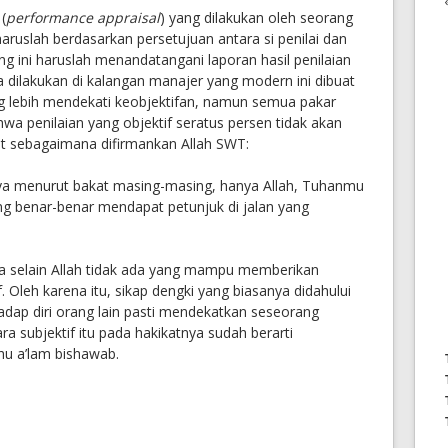
(
performance appraisal
) yang dilakukan oleh seorang
aruslah berdasarkan persetujuan antara si penilai dan
ng ini haruslah menandatangani laporan hasil penilaian
a dilakukan di kalangan manajer yang modern ini dibuat
g lebih mendekati keobjektifan, namun semua pakar
 penilaian yang objektif seratus persen tidak akan
at sebagaimana difirmankan Allah SWT:
rya menurut bakat masing-masing, hanya Allah, Tuhanmu
ng benar-benar mendapat petunjuk di jalan yang
a selain Allah tidak ada yang mampu memberikan
f. Oleh karena itu, sikap dengki yang biasanya didahului
hadap diri orang lain pasti mendekatkan seseorang
ara subjektif itu pada hakikatnya sudah berarti
hu a’lam bishawab.