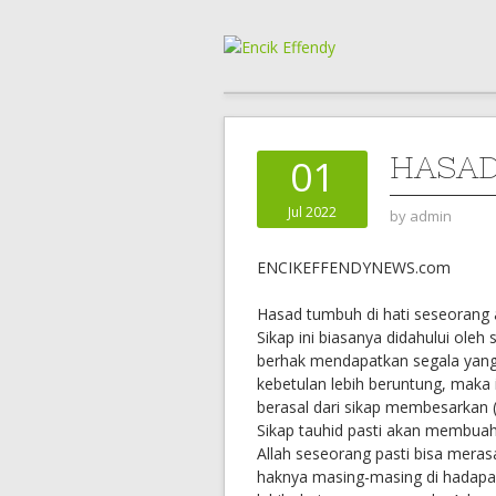
HASAD
01
Jul 2022
by
admin
ENCIKEFFENDYNEWS.com
Hasad tumbuh di hati seseorang a
Sikap ini biasanya didahului oleh
berhak mendapatkan segala yang t
kebetulan lebih beruntung, maka i
berasal dari sikap membesarkan (k
Sikap tauhid pasti akan membuah
Allah seseorang pasti bisa mer
haknya masing-masing di hadapan