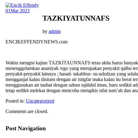
01
Mar 2023
TAZKIYATUNNAFS
by
admin
ENCIKEFFENDYNEWS.com
Waktu mengisi kajian TAZKITAUNNAFS teras akita harus banyak bela
menenggelamkan ananiyah /ego yang merupakan penyakit qalbu teras
penyakit-penyakit lainnya ; hasad- takabbur- su-udzdzan yang selalu
mengganjal kalau disiram dengan air istigfar maka kalau itu berat t
menggunakan air taubat dengan sabun tajdidul iman, baru sedikit ad
tetap sedikit melekat dengan mencoba mengikis sifat sum’ah dan ana
Posted in:
Uncategorized
Comments are closed.
Post Navigation