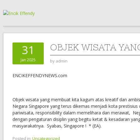
OBJEK WISATA YAN
31
Jan 2025
by
admin
ENCIKEFFENDYNEWS.com
Objek wisata yang membuat kita kagum atas kreatif dan ambi
Negara Singapore yang terus dikemas menjadi kota prestis
pariwisata, responsibility dalam memelihara dan merawat, Neg
dengan pengaturan disiplin yang begitu ketat & kesadaran yang
masyarakatnya. Syabas, Singapore ! * (EA).
Posted in:
Uncategorized