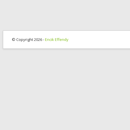
© Copyright 2026 -
Encik Effendy