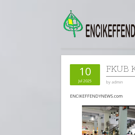
FKUB 
10
Jul 2025
by
admin
ENCIKEFFENDYNEWS.com