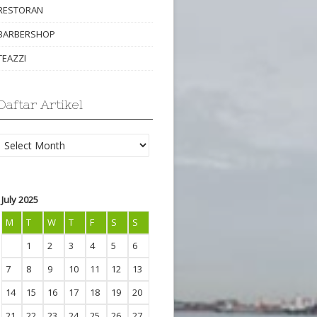
RESTORAN
BARBERSHOP
TEAZZI
Daftar Artikel
Daftar
Artikel
July 2025
M
T
W
T
F
S
S
1
2
3
4
5
6
7
8
9
10
11
12
13
14
15
16
17
18
19
20
21
22
23
24
25
26
27