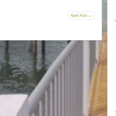
Next Post
→