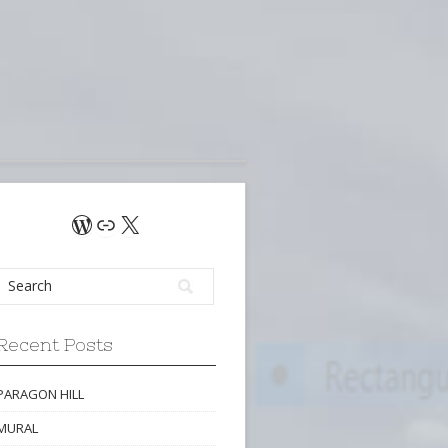
WordPress
Link
X
Recent Posts
PARAGON HILL
MURAL