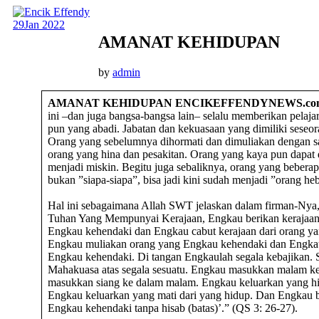
29
Jan 2022
AMANAT KEHIDUPAN
by
admin
AMANAT KEHIDUPAN
ENCIKEFFENDYNEWS.co
ini –dan juga bangsa-bangsa lain– selalu memberikan pelaja
pun yang abadi. Jabatan dan kekuasaan yang dimiliki seseor
Orang yang sebelumnya dihormati dan dimuliakan dengan sa
orang yang hina dan pesakitan. Orang yang kaya pun dapat d
menjadi miskin. Begitu juga sebaliknya, orang yang beberapa
bukan ”siapa-siapa”, bisa jadi kini sudah menjadi ”orang heb
Hal ini sebagaimana Allah SWT jelaskan dalam firman-Nya
Tuhan Yang Mempunyai Kerajaan, Engkau berikan kerajaan
Engkau kehendaki dan Engkau cabut kerajaan dari orang y
Engkau muliakan orang yang Engkau kehendaki dan Engka
Engkau kehendaki. Di tangan Engkaulah segala kebajikan
Mahakuasa atas segala sesuatu. Engkau masukkan malam k
masukkan siang ke dalam malam. Engkau keluarkan yang hi
Engkau keluarkan yang mati dari yang hidup. Dan Engkau be
Engkau kehendaki tanpa hisab (batas)’.” (QS 3: 26-27).