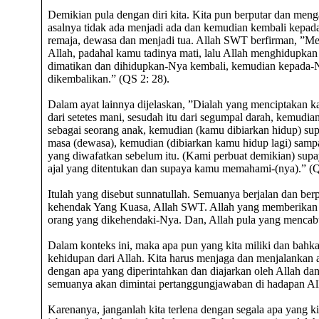
Demikian pula dengan diri kita. Kita pun berputar dan men
asalnya tidak ada menjadi ada dan kemudian kembali kepad
remaja, dewasa dan menjadi tua. Allah SWT berfirman, ”M
Allah, padahal kamu tadinya mati, lalu Allah menghidupk
dimatikan dan dihidupkan-Nya kembali, kemudian kepada
dikembalikan.” (QS 2: 28).
Dalam ayat lainnya dijelaskan, ”Dialah yang menciptakan 
dari setetes mani, sesudah itu dari segumpal darah, kemudi
sebagai seorang anak, kemudian (kamu dibiarkan hidup) s
masa (dewasa), kemudian (dibiarkan kamu hidup lagi) sampa
yang diwafatkan sebelum itu. (Kami perbuat demikian) su
ajal yang ditentukan dan supaya kamu memahami-(nya).” (Q
Itulah yang disebut sunnatullah. Semuanya berjalan dan ber
kehendak Yang Kuasa, Allah SWT. Allah yang memberikan
orang yang dikehendaki-Nya. Dan, Allah pula yang mencabu
Dalam konteks ini, maka apa pun yang kita miliki dan bahka
kehidupan dari Allah. Kita harus menjaga dan menjalankan 
dengan apa yang diperintahkan dan diajarkan oleh Allah da
semuanya akan dimintai pertanggungjawaban di hadapan Al
Karenanya, janganlah kita terlena dengan segala apa yang kit