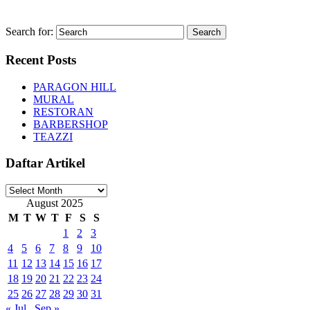
Search for:
Recent Posts
PARAGON HILL
MURAL
RESTORAN
BARBERSHOP
TEAZZI
Daftar Artikel
Daftar
Artikel
August 2025
M
T
W
T
F
S
S
1
2
3
4
5
6
7
8
9
10
11
12
13
14
15
16
17
18
19
20
21
22
23
24
25
26
27
28
29
30
31
« Jul
Sep »