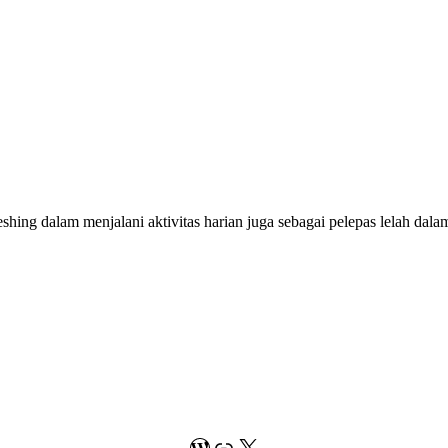
reshing dalam menjalani aktivitas harian juga sebagai pelepas lelah da
WordPress
Link
X