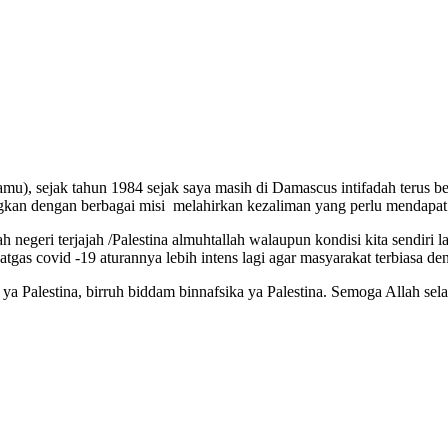
), sejak tahun 1984 sejak saya masih di Damascus intifadah terus ber
ngkan dengan berbagai misi melahirkan kezaliman yang perlu mendapat
eri terjajah /Palestina almuhtallah walaupun kondisi kita sendiri 
satgas covid -19 aturannya lebih intens lagi agar masyarakat terbiasa 
lestina, birruh biddam binnafsika ya Palestina. Semoga Allah selal