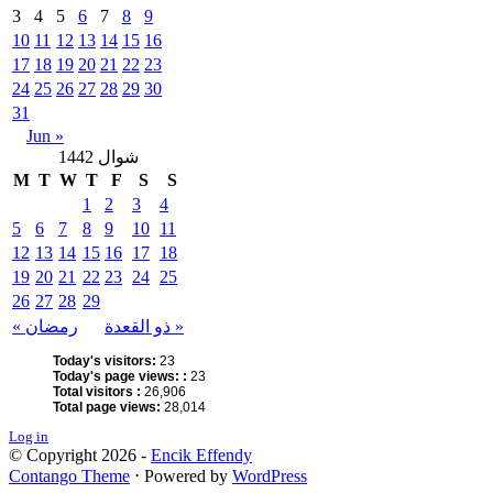
3
4
5
6
7
8
9
10
11
12
13
14
15
16
17
18
19
20
21
22
23
24
25
26
27
28
29
30
31
Jun »
شوال 1442
M
T
W
T
F
S
S
1
2
3
4
5
6
7
8
9
10
11
12
13
14
15
16
17
18
19
20
21
22
23
24
25
26
27
28
29
ذو القعدة »
« رمضان
Today's visitors:
23
Today's page views: :
23
Total visitors :
26,906
Total page views:
28,014
Log in
© Copyright 2026 -
Encik Effendy
Contango Theme
⋅ Powered by
WordPress