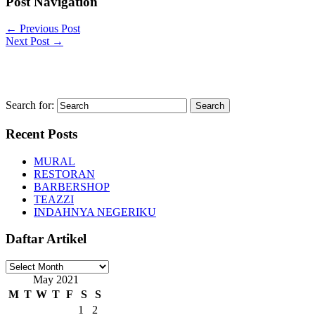
Post Navigation
←
Previous Post
Next Post
→
Search for:
Recent Posts
MURAL
RESTORAN
BARBERSHOP
TEAZZI
INDAHNYA NEGERIKU
Daftar Artikel
Daftar
Artikel
May 2021
M
T
W
T
F
S
S
1
2