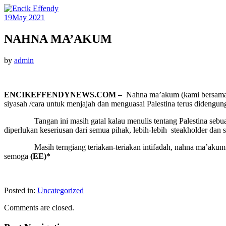
19
May 2021
NAHNA MA’AKUM
by
admin
ENCIKEFFENDYNEWS.COM –
Nahna ma’akum (kami bersamamu
siyasah /cara untuk menjajah dan menguasai Palestina terus didengu
Tangan ini masih gatal kalau menulis tentang Palestina sebuah neg
diperlukan keseriusan dari semua pihak, lebih-lebih steakholder dan 
Masih terngiang teriakan-teriakan intifadah, nahna ma’akum ya Pa
semoga
(EE)*
Posted in:
Uncategorized
Comments are closed.