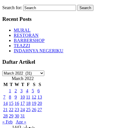
Search for:
Recent Posts
MURAL
RESTORAN
BARBERSHOP
TEAZZI
INDAHNYA NEGERIKU
Daftar Artikel
Daftar
Artikel
March 2022
M
T
W
T
F
S
S
1
2
3
4
5
6
7
8
9
10
11
12
13
14
15
16
17
18
19
20
21
22
23
24
25
26
27
28
29
30
31
« Feb
Apr »
شعبان 1443