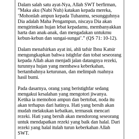
Dalam salah satu ayat-Nya, Allah SWT berfirman,
”Maka aku (Nabi Nuh) katakan kepada mereka,
‘Mohonlah ampun kepada Tuhanmu, sesungguhnya
Dia adalah Maha Pengampun, niscaya Dia akan
mengirimkan hujan lebat kepadamu, membanyakkan
harta dan anak-anak, dan mengadakan untukmu
kebun-kebun dan sungai-sungai’.” (QS 71: 10-12).
Dalam menafsirkan ayat ini, ahli tafsir Ibnu Katsir
mengungkapkan bahwa istighfar dan tobat seseorang
kepada Allah akan menjadi jalan datangnya rezeki,
turunnya hujan yang membawa keberkahan,
bertambahnya keturunan, dan melimpah ruahnya
hasil bumi.
Pada dasarnya, orang yang beristighfar sedang
mengakui kesalahan yang mengotori jiwanya.
Ketika ia memohon ampun dan bertobat, noda itu
akan terhapus dari hatinya. Hati yang bersih akan
mudah melakukan kebaikan, termasuk mencari
rezeki. Hati yang bersih akan mendorong seseorang
untuk mendapatkan rezeki yang baik dan halal. Dari
rezeki yang halal itulah turun keberkahan Allah
SWT.