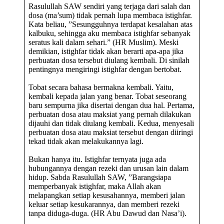
Rasulullah SAW sendiri yang terjaga dari salah dan
dosa (ma’sum) tidak pernah lupa membaca istighfar.
Kata beliau, ”Sesungguhnya terdapat kesalahan atas
kalbuku, sehingga aku membaca istighfar sebanyak
seratus kali dalam sehari.” (HR Muslim). Meski
demikian, istighfar tidak akan berarti apa-apa jika
perbuatan dosa tersebut diulang kembali. Di sinilah
pentingnya mengiringi istighfar dengan bertobat.
Tobat secara bahasa bermakna kembali. Yaitu,
kembali kepada jalan yang benar. Tobat seseorang
baru sempurna jika disertai dengan dua hal. Pertama,
perbuatan dosa atau maksiat yang pernah dilakukan
dijauhi dan tidak diulang kembali. Kedua, menyesali
perbuatan dosa atau maksiat tersebut dengan diiringi
tekad tidak akan melakukannya lagi.
Bukan hanya itu. Istighfar ternyata juga ada
hubungannya dengan rezeki dan urusan lain dalam
hidup. Sabda Rasulullah SAW, ”Barangsiapa
memperbanyak istighfar, maka Allah akan
melapangkan setiap kesusahannya, memberi jalan
keluar setiap kesukarannya, dan memberi rezeki
tanpa diduga-duga. (HR Abu Dawud dan Nasa’i).