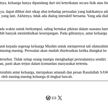
 keluarga hanya dipandang dari sisi keterikatan secara fisik atau biol
a, dapat dilihat dari sikap abai terhadap persoalan yang hakikatnya a
 yang lain. Akhirnya, tidak ada dialog interaktif bersama. Yang ada d
ada waktu untuk berkumpul, saling bertukar pikiran dalam suasana har
ih banyak menimbulkan kesenjangan. Pada gilirannya, antar keluarga se
ti kepada segenap keluarga Muslim untuk mempererat tali silaturahim
sing-masing. Persoalan akan mudah diselesaikan ketika diangkat ke 
 tersebut. Tidak setiap orang mampu menghadapi persoalannya sendiri
au, pasti akan terjun dalam komunitas masyarakat tertentu.
larurahim antar keluarga, merupakan amanah dan pesan Rasulullah SAW
 oleh masing-masing keluarga di tingkat bawah.
WordPress
Link
X