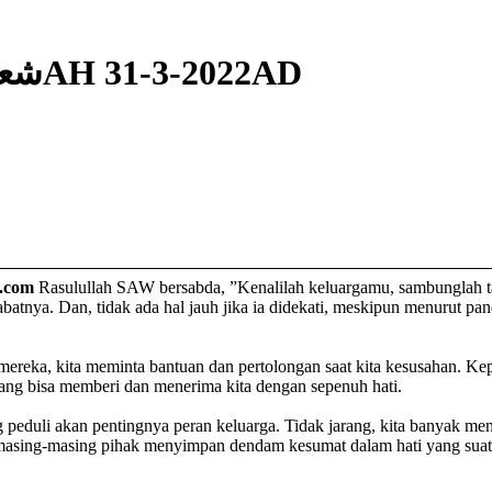
Thu 28 شعبان 1443AH 31-3-2022AD
com
Rasulullah SAW bersabda, ”Kenalilah keluargamu, sambunglah tali 
batnya. Dan, tidak ada hal jauh jika ia didekati, meskipun menurut p
 mereka, kita meminta bantuan dan pertolongan saat kita kesusahan. Ke
ang bisa memberi dan menerima kita dengan sepenuh hati.
 peduli akan pentingnya peran keluarga. Tidak jarang, kita banyak me
, masing-masing pihak menyimpan dendam kesumat dalam hati yang suat