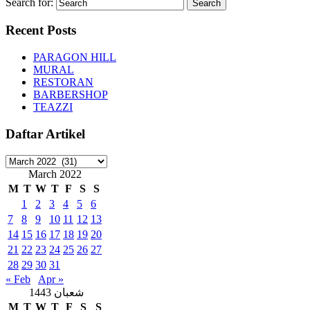
Search for:
Recent Posts
PARAGON HILL
MURAL
RESTORAN
BARBERSHOP
TEAZZI
Daftar Artikel
Daftar
Artikel
March 2022
M
T
W
T
F
S
S
1
2
3
4
5
6
7
8
9
10
11
12
13
14
15
16
17
18
19
20
21
22
23
24
25
26
27
28
29
30
31
« Feb
Apr »
شعبان 1443
M
T
W
T
F
S
S