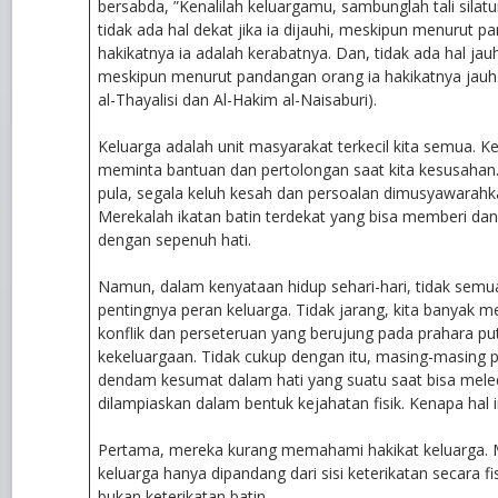
bersabda, ”Kenalilah keluargamu, sambunglah tali silat
tidak ada hal dekat jika ia dijauhi, meskipun menurut 
hakikatnya ia adalah kerabatnya. Dan, tidak ada hal jauh 
meskipun menurut pandangan orang ia hakikatnya jau
al-Thayalisi dan Al-Hakim al-Naisaburi).
Keluarga adalah unit masyarakat terkecil kita semua. K
meminta bantuan dan pertolongan saat kita kesusaha
pula, segala keluh kesah dan persoalan dimusyawarah
Merekalah ikatan batin terdekat yang bisa memberi da
dengan sepenuh hati.
Namun, dalam kenyataan hidup sehari-hari, tidak semu
pentingnya peran keluarga. Tidak jarang, kita banyak 
konflik dan perseteruan yang berujung pada prahara put
kekeluargaan. Tidak cukup dengan itu, masing-masing
dendam kesumat dalam hati yang suatu saat bisa mele
dilampiaskan dalam bentuk kejahatan fisik. Kenapa hal in
Pertama, mereka kurang memahami hakikat keluarga.
keluarga hanya dipandang dari sisi keterikatan secara fis
bukan keterikatan batin.