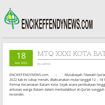
MTQ XXXI KOTA BA
18
Mar 2022
by
admin
ENCIKEFENDYNEWS.com – Musabaqah Tilawatil Qur’an k
2022 kali ini cukup meriah, dilaksanakan mulai tanggal 12 – 18 
Permai Kecamatan Batam Kota. Sejak acara pembukaan hingg
antusias warga Batam dalam mentadabburi al-Qur’an sungguh
tersendiri.