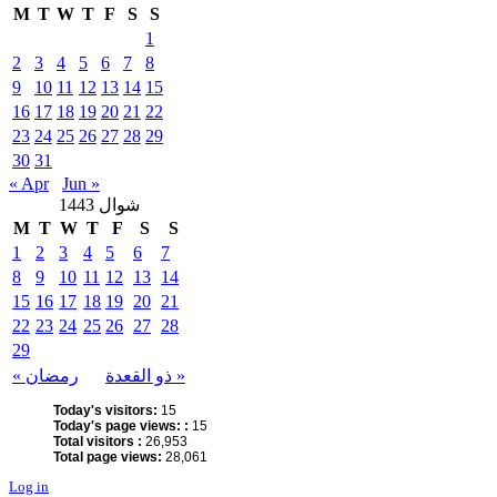
M
T
W
T
F
S
S
1
2
3
4
5
6
7
8
9
10
11
12
13
14
15
16
17
18
19
20
21
22
23
24
25
26
27
28
29
30
31
« Apr
Jun »
شوال 1443
M
T
W
T
F
S
S
1
2
3
4
5
6
7
8
9
10
11
12
13
14
15
16
17
18
19
20
21
22
23
24
25
26
27
28
29
ذو القعدة »
« رمضان
Today's visitors:
15
Today's page views: :
15
Total visitors :
26,953
Total page views:
28,061
Log in