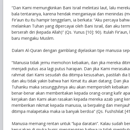
“Dan Kami memungkinkan Bani Israil melintasi laut, lalu mereka 
bala tentaranya, karena hendak menganiayai dan menindas (me
Fir’aun itu itu hampir tenggelam, ia berkata: “Aku percaya bah
melainkan Tuhan yang dipercayai oleh Bani Israil, dan aku te
berserah diri (kepada Allah)” (Qs. Yunus [10]: 90). Itulah Fir’au
baru mengaku Muslim.
Dalam Al-Quran dengan gamblang dijelaskan tipe manusia sepert
“Manusia tidak jemu memohon kebaikan, dan jika mereka dit
menjadi putus asa lagi putus harapan. Dan jika Kami merasak
rahmat dari Kami sesudah dia ditimpa kesusahan, pastilah dia b
dan aku tidak yakin bahwa hari Kimat itu akan datang. Dan jik
Tuhanku maka sesungguhnya aku akan memperoleh kebaikan di
benar-benar akan memberitakan kepada orang-orang kafir apa
kerjakan dan Kami akan rasakan kepada mereka azab yang ker
memberikan nikmat kepada manusia, ia berpaling dan menjauhkan
ditimpa malapetaka maka ia banyak berdoa” (Qs. Fushshilat [41]
Manusia memang rentan untuk “lupa daratan”. Kalau sudah be
kerusakan di muka bumi: menganggap bahwa ia tidak membutu